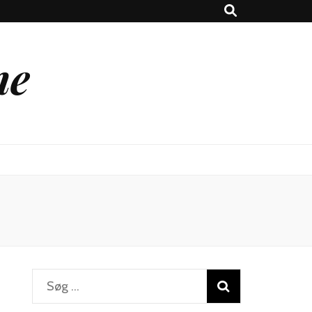
ne
Søg
efter: