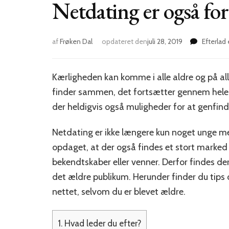
Netdating er også for
af
Frøken Dal
opdateret den
juli 28, 2019
Efterla
Kærligheden kan komme i alle aldre og på all
finder sammen, det fortsætter gennem hele li
der heldigvis også muligheder for at genfin
Netdating er ikke længere kun noget unge me
opdaget, at der også findes et stort marked
bekendtskaber eller venner. Derfor findes der
det ældre publikum. Herunder finder du tips 
nettet, selvom du er blevet ældre.
1.
Hvad leder du efter?