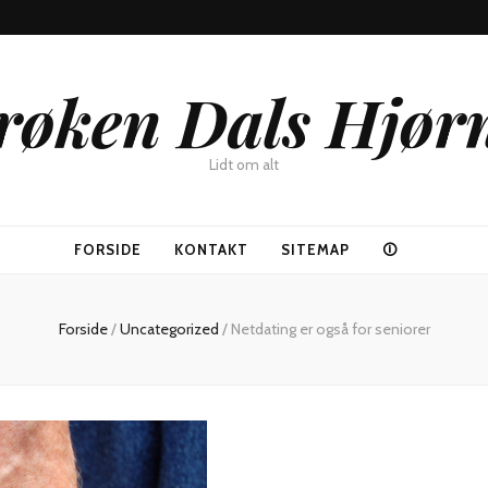
røken Dals Hjør
Lidt om alt
FORSIDE
KONTAKT
SITEMAP
🛈
Forside
/
Uncategorized
/
Netdating er også for seniorer