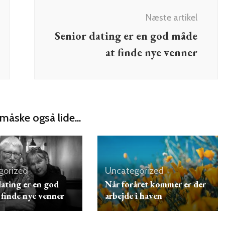
Næste artikel
Senior dating er en god måde
at finde nye venner
måske også lide...
gorized
Uncategorized
dating er en god
Når foråret kommer er der
 finde nye venner
arbejde i haven