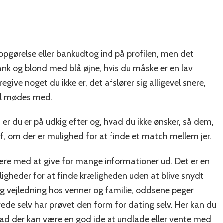
eopgørelse eller bankudtog ind på profilen, men det
 slank og blond med blå øjne, hvis du måske er en lav
egive noget du ikke er, det afslører sig alligevel snere,
vil mødes med.
er du er på udkig efter og, hvad du ikke ønsker, så dem,
 af, om der er mulighed for at finde et match mellem jer.
ære med at give for mange informationer ud. Det er en
ligheder for at finde kræligheden uden at blive snydt
åd og vejledning hos venner og familie, oddsene peger
rede selv har prøvet den form for dating selv. Her kan du
hvad der kan være en god ide at undlade eller vente med