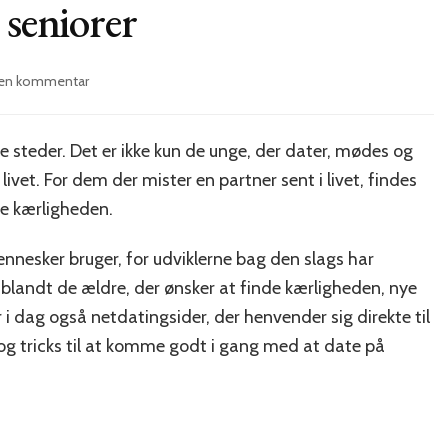
 seniorer
on
d en kommentar
Netdating
er
også
e steder. Det er ikke kun de unge, der dater, mødes og
for
vet. For dem der mister en partner sent i livet, findes
seniorer
de kærligheden.
nnesker bruger, for udviklerne bag den slags har
 blandt de ældre, der ønsker at finde kærligheden, nye
 i dag også netdatingsider, der henvender sig direkte til
og tricks til at komme godt i gang med at date på