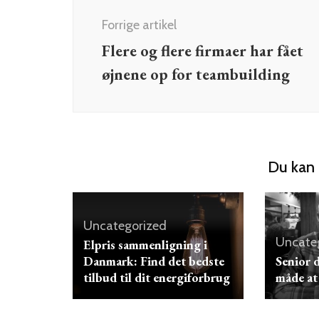
Forrige artikel
Flere og flere firmaer har fået
øjnene op for teambuilding
Du kan 
Uncategorized
Uncate
Elpris sammenligning i
Danmark: Find det bedste
Senior 
tilbud til dit energiforbrug
måde at