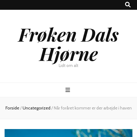
Frøken Dals
Hjørne
Lidt om alt
Forside
/
Uncategorized
/
Når foråret kommer er der arbejde i haven