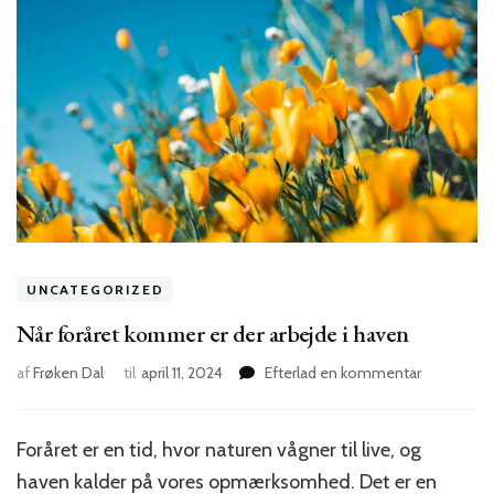
UNCATEGORIZED
Når foråret kommer er der arbejde i haven
on
af
Frøken Dal
til
april 11, 2024
Efterlad en kommentar
Når
foråret
kommer
Foråret er en tid, hvor naturen vågner til live, og
er
haven kalder på vores opmærksomhed. Det er en
der