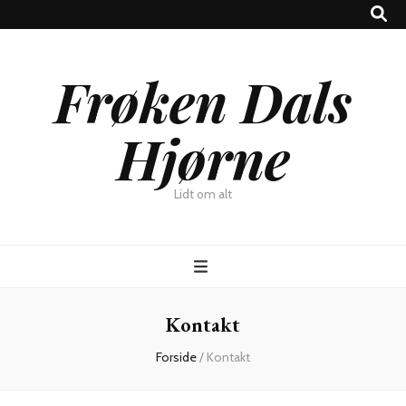
Frøken Dals
Hjørne
Lidt om alt
Kontakt
Forside
/
Kontakt